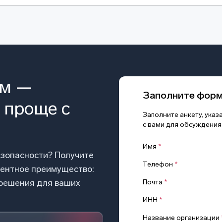
ом —
Заполните фор
 проще с
Заполните анкету, ука
с вами для обсуждения
Имя
*
езопасности? Получите
Телефон
*
рентное преимущество:
 решения для ваших
Почта
*
ИНН
*
Название организации