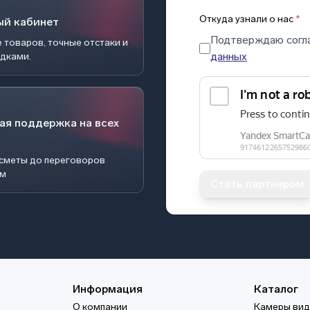
Откуда узнали о нас
*
ый кабинет
Подтверждаю согл
 товаров, точные отстаки и
данных
идками.
ая поддержка на всех
 сметы до переговоров
ом
Стать партнером
Информация
Каталог
О компании
Камеры ви