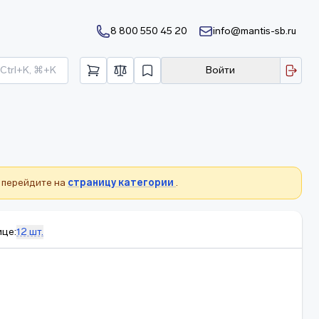
8 800 550 45 20
info@mantis-sb.ru
Ctrl+K, ⌘+K
Войти
 перейдите на
страницу категории
.
ице:
12 шт.