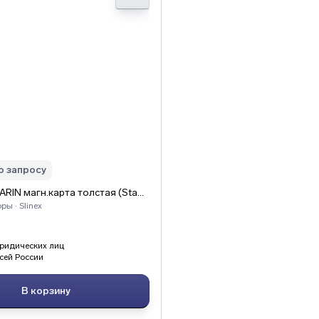
о запросу
Slinex EM-MARIN магн.карта толстая (StandProx)
ы · Slinex
ридических лиц
сей России
В корзину