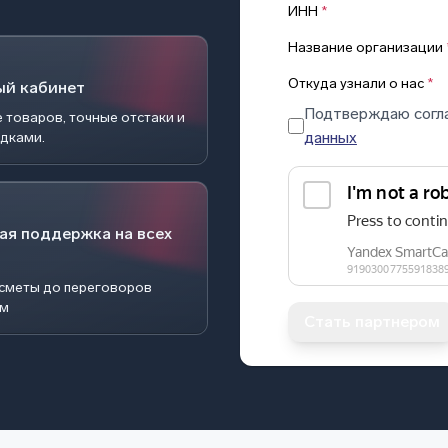
ИНН
*
Название организации
Откуда узнали о нас
*
ый кабинет
Подтверждаю согл
 товаров, точные отстаки и
данных
идками.
ая поддержка на всех
 сметы до переговоров
ом
Стать партнером