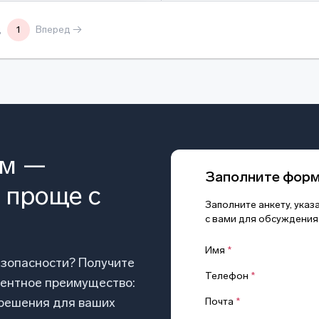
д
1
Вперед →
ом —
Заполните фор
 проще с
Заполните анкету, ука
с вами для обсуждения
Имя
*
езопасности? Получите
Телефон
*
рентное преимущество:
 решения для ваших
Почта
*