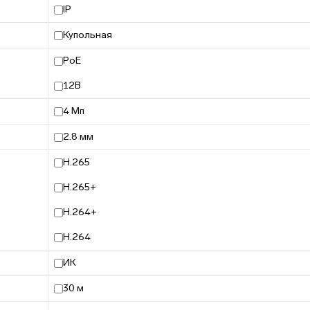
IP
Купольная
PoE
12В
4 Мп
2.8 мм
H.265
H.265+
H.264+
H.264
ИК
30 м