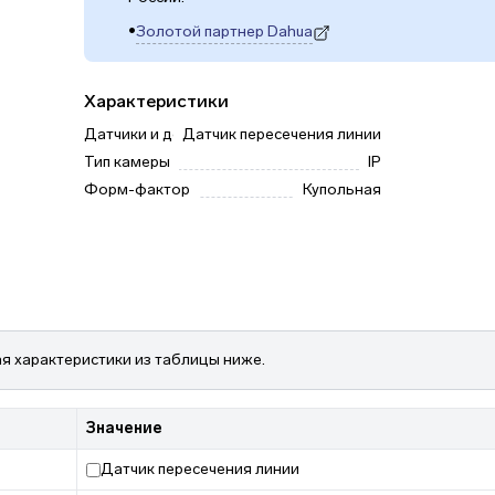
•
Золотой партнер Dahua
(откроется в новой вкладке)
Характеристики
Датчики и детекторы
Датчик пересечения линии
Тип камеры
IP
Форм-фактор
Купольная
я характеристики из таблицы ниже.
Значение
Датчик пересечения линии