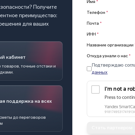
Имя
*
езопасности? Получите
Телефон
*
рентное преимущество:
 решения для ваших
Почта
*
ИНН
*
Название организации
Откуда узнали о нас
*
ый кабинет
Подтверждаю согл
 товаров, точные отстаки и
данных
идками.
ая поддержка на всех
 сметы до переговоров
ом
Стать партнером