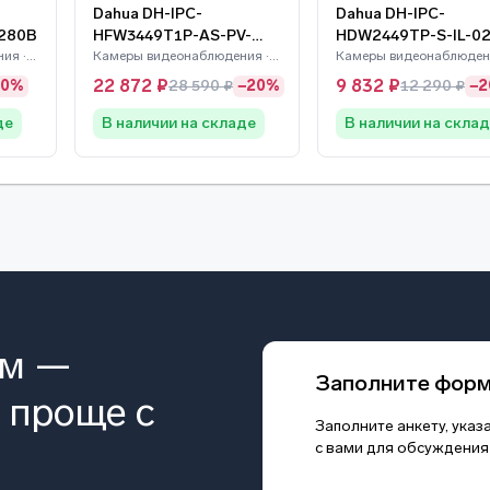
Dahua DH-IPC-
Dahua DH-IPC-
280B
HFW3449T1P-AS-PV-
HDW2449TP-S-IL-0
Камеры видеонаблюдения · Dahua
0280B-S5
Камеры видеонаблюдения · Dahua
22 872 ₽
9 832 ₽
20%
28 590 ₽
−20%
12 290 ₽
−
де
В наличии на складе
В наличии на скла
ом —
Заполните фор
 проще с
Заполните анкету, ука
с вами для обсуждения