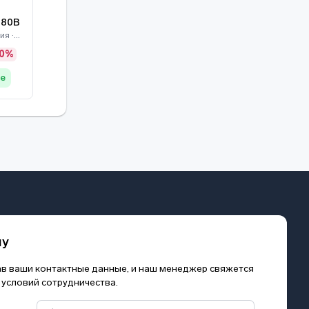
280B
Камеры видеонаблюдения · Dahua
20%
де
му
зав ваши контактные данные, и наш менеджер свяжется
 условий сотрудничества.