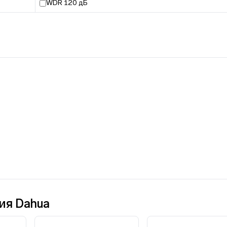
WDR 120 дБ
ия Dahua