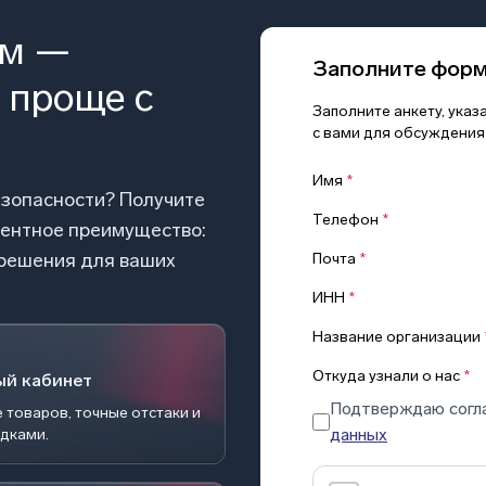
ом —
Заполните фор
 проще с
Заполните анкету, ука
с вами для обсуждения
Имя
*
езопасности? Получите
Телефон
*
рентное преимущество:
 решения для ваших
Почта
*
ИНН
*
Название организации
Откуда узнали о нас
*
ый кабинет
Подтверждаю согл
 товаров, точные отстаки и
данных
идками.