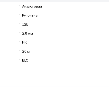
Аналоговая
Купольная
12В
2.8 мм
ИК
20 м
BLC