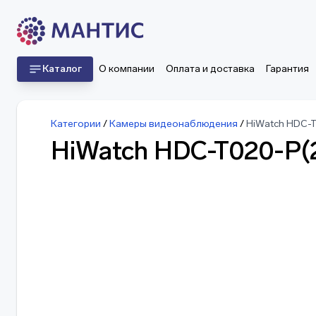
Каталог
О компании
Оплата и доставка
Гарантия
Категории
/
Камеры видеонаблюдения
/
HiWatch HDC-
HiWatch HDC-T020-P(