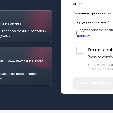
ИНН
*
Название организации
Откуда узнали о нас
*
ый кабинет
Подтверждаю согл
 товаров, точные отстаки и
данных
идками.
ая поддержка на всех
 сметы до переговоров
ом
Стать партнером