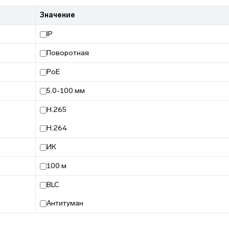
Значение
IP
Поворотная
PoE
5.0-100 мм
H.265
H.264
ИК
100 м
BLC
Антитуман