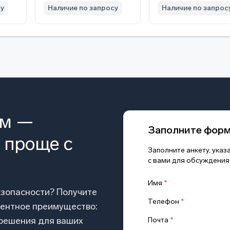
су
Наличие по запросу
Наличие по запрос
ом —
Заполните фор
 проще с
Заполните анкету, ука
с вами для обсуждения
Имя
*
езопасности? Получите
Телефон
*
рентное преимущество:
 решения для ваших
Почта
*