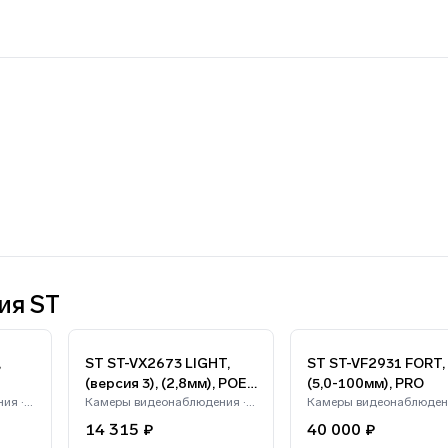
ия ST
,
ST ST-VX2673 LIGHT,
ST ST-VF2931 FORT,
(версия 3), (2,8мм), POE
(5,0-100мм), PRO
Камеры видеонаблюдения · ST
4G
Камеры видеонаблюдения · ST
14 315 ₽
40 000 ₽