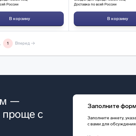
сей России
Доставка по всей России
В корзину
В корзину
д
1
Вперед →
ом —
Заполните фор
 проще с
Заполните анкету, ука
с вами для обсуждения