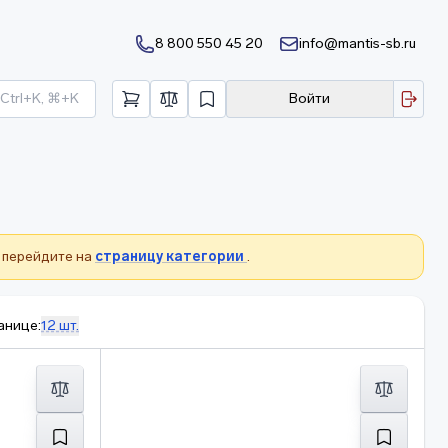
8 800 550 45 20
info@mantis-sb.ru
Ctrl+K, ⌘+K
Войти
 перейдите на
страницу категории
.
анице:
12 шт.