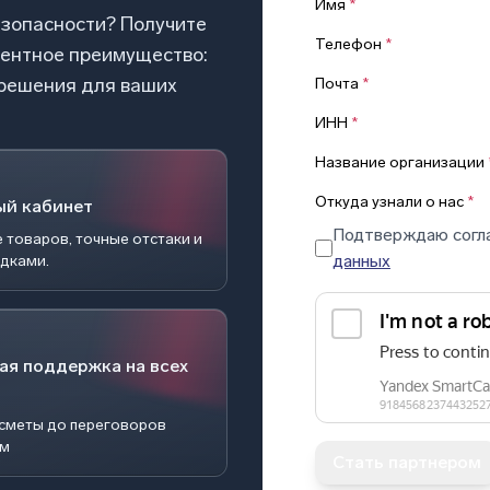
Имя
*
езопасности? Получите
Телефон
*
рентное преимущество:
 решения для ваших
Почта
*
ИНН
*
Название организации
Откуда узнали о нас
*
ый кабинет
Подтверждаю согл
 товаров, точные отстаки и
данных
идками.
ая поддержка на всех
 сметы до переговоров
ом
Стать партнером