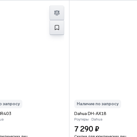
о запросу
Наличие по запросу
MR403
Dahua DH-AX18
ua
Роутеры · Dahua
₽
7 290 ₽
ридических лиц
Скидки для юридических лиц