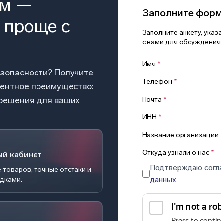
ом —
Заполните фор
 проще с
Заполните анкету, ука
с вами для обсуждения
Имя
*
езопасности? Получите
Телефон
*
рентное преимущество:
 решения для ваших
Почта
*
ИНН
*
Название организации
Откуда узнали о нас
*
ый кабинет
Подтверждаю согл
 товаров, точные отстаки и
данных
идками.