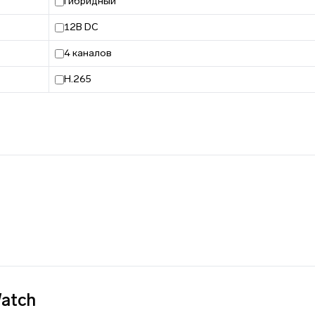
Гибридный
12В DC
4 каналов
H.265
atch