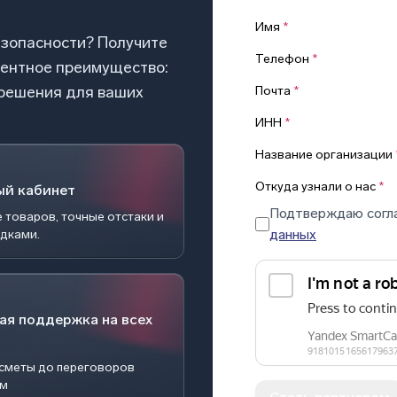
Имя
*
езопасности? Получите
Телефон
*
рентное преимущество:
 решения для ваших
Почта
*
ИНН
*
Название организации
Откуда узнали о нас
*
ый кабинет
Подтверждаю согл
 товаров, точные отстаки и
данных
идками.
ая поддержка на всех
 сметы до переговоров
ом