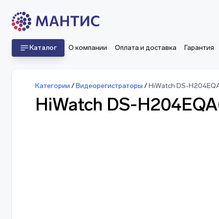
Каталог
О компании
Оплата и доставка
Гарантия
Категории
/
Видеорегистраторы
/
HiWatch DS-H204EQ
HiWatch DS-H204EQA