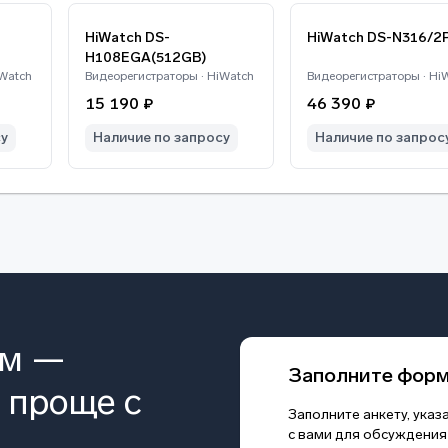
HiWatch DS-
HiWatch DS-N316/2P
H108EGA(512GB)
iWatch
Видеорегистраторы · HiWatch
Видеорегистраторы · Hi
15 190 ₽
46 390 ₽
су
Наличие по запросу
Наличие по запрос
ом —
Заполните фор
 проще с
Заполните анкету, ука
с вами для обсуждения