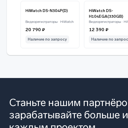
HiWatch DS-N304P(D)
HiWatch DS-
H104EGA(330GB)
Видеорегистраторы · HiWatch
Видеорегистраторы · H
20 790 ₽
12 390 ₽
Наличие по запросу
Наличие по запро
Станьте нашим партнёр
зарабатывайте больше и
каждым проектом