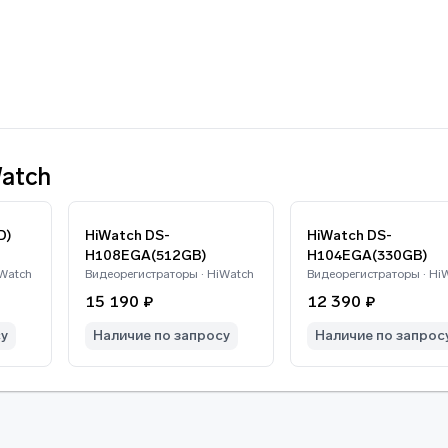
atch
D)
HiWatch DS-
HiWatch DS-
H108EGA(512GB)
H104EGA(330GB)
iWatch
Видеорегистраторы · HiWatch
Видеорегистраторы · Hi
15 190 ₽
12 390 ₽
су
Наличие по запросу
Наличие по запрос