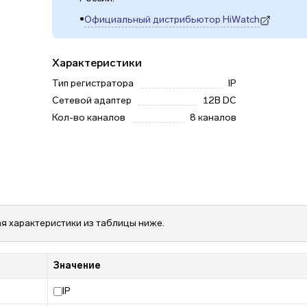
•
Официальный дистрибьютор HiWatch
(откроется в новой вкладке)
Характеристики
Тип регистратора
IP
Сетевой адаптер
12В DC
Кол-во каналов
8 каналов
я характеристики из таблицы ниже.
Значение
IP