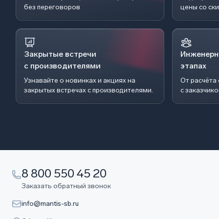
без переговоров
цены со ск
Закрытые встречи
Инженерн
с производителями
этапах
Узнавайте о новинках и акциях на
От расчёта
закрытых встречах с производителями.
с заказчик
8 800 550 45 20
Заказать обратный звонок
info@mantis-sb.ru