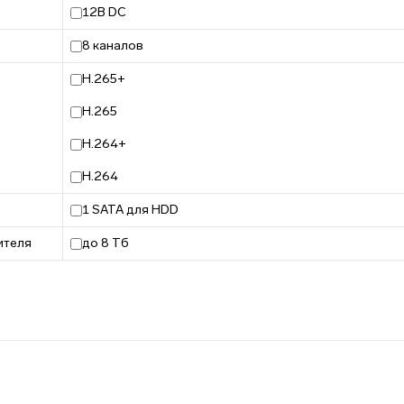
12В DC
8 каналов
H.265+
H.265
H.264+
H.264
1 SATA для HDD
ителя
до 8 Тб