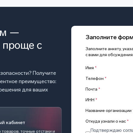
ом —
Заполните фор
 проще с
Заполните анкету, ука
с вами для обсуждения
Имя
*
езопасности? Получите
Телефон
*
рентное преимущество:
 решения для ваших
Почта
*
ИНН
*
Название организации
Откуда узнали о нас
*
ый кабинет
Подтверждаю согл
 товаров, точные отстаки и