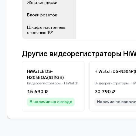
Жесткие диски
Блоки розеток
Шкафы настенные
стоечные 19"
Другие видеорегистраторы HiW
HiWatch DS-
HiWatch DS-N304P(
H204EQA(512GB)
Видеорегистраторы · HiWatch
Видеорегистраторы · H
15 690 ₽
20 790 ₽
В наличии на складе
Наличие по запро