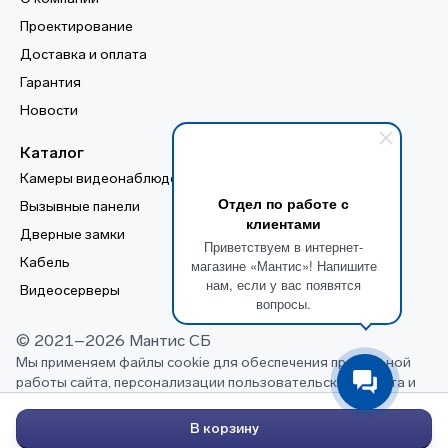
Проектирование
Доставка и оплата
Гарантия
Новости
Каталог
Камеры видеонаблюдения
Видеорегистраторы
Отдел по работе с
Вызывные панели
Домофоны
клиентами
Дверные замки
Терминалы доступа
Приветствуем в интернет-
Кабель
Жесткие диски
магазине «Мантис»! Напишите
нам, если у вас появятся
Видеосерверы
Рабочие станции
вопросы.
© 2021–2026 Мантис СБ
Мы применяем файлы cookie для обеспечения правильной
работы сайта, персонализации пользовательского опыта и
выполнения других задач, описанных в нашей
политике
конфиденциальности
В корзину