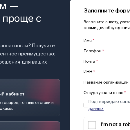
ом —
Заполните фор
 проще с
Заполните анкету, ука
с вами для обсуждения
Имя
*
езопасности? Получите
Телефон
*
рентное преимущество:
 решения для ваших
Почта
*
ИНН
*
Название организации
Откуда узнали о нас
*
ый кабинет
Подтверждаю согл
 товаров, точные отстаки и
данных
идками.