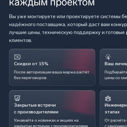
каждым проектом
Вы уже монтируете или проектируете системы б
надёжного поставщика, который даст вам конку
лучшие цены, техническую поддержку и готовые
клиентов.
Скидки от 15%
Ваш личн
После авторизации ваша маржа растёт
Подбирайте
без переговоров
цены со ск
Закрытые встречи
Инженерн
с производителями
этапах
Узнавайте о новинках и акциях на
От расчёта
закрытых встречах с производителями.
с заказчик