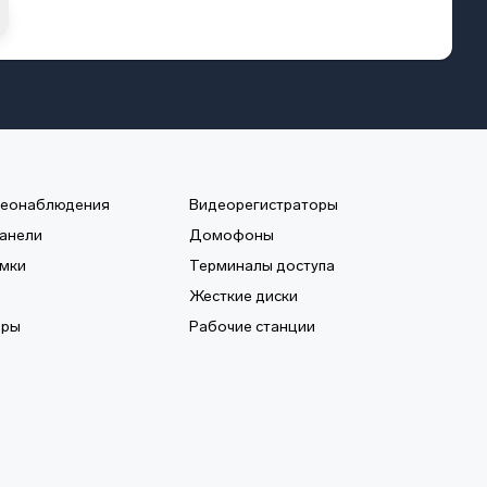
деонаблюдения
Видеорегистраторы
анели
Домофоны
мки
Терминалы доступа
Жесткие диски
еры
Рабочие станции