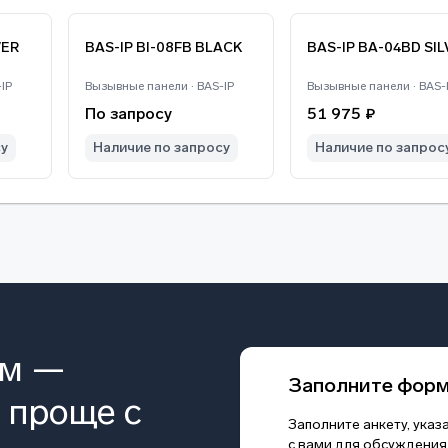
VER
BAS-IP BI-08FB BLACK
BAS-IP BA-04BD SIL
IP
Вызывные панели · BAS-IP
Вызывные панели · BAS-
По запросу
51 975 ₽
су
Наличие по запросу
Наличие по запрос
ом —
Заполните фор
 проще с
Заполните анкету, ука
с вами для обсуждения