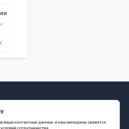
VER
IP
у
му
зав ваши контактные данные, и наш менеджер свяжется
 условий сотрудничества.