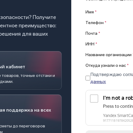
Имя
*
езопасности? Получите
Телефон
*
рентное преимущество:
 решения для ваших
Почта
*
ИНН
*
Название организации
Откуда узнали о нас
*
ый кабинет
Подтверждаю согл
 товаров, точные отстаки и
данных
идками.
ая поддержка на всех
 сметы до переговоров
ом