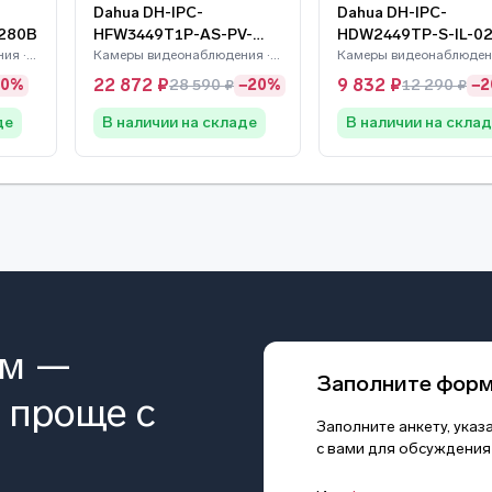
Dahua DH-IPC-
Dahua DH-IPC-
280B
HFW3449T1P-AS-PV-
HDW2449TP-S-IL-0
Камеры видеонаблюдения · Dahua
0280B-S5
Камеры видеонаблюдения · Dahua
22 872 ₽
9 832 ₽
20%
28 590 ₽
−20%
12 290 ₽
−
де
В наличии на складе
В наличии на скла
ом —
Заполните фор
 проще с
Заполните анкету, ука
с вами для обсуждения