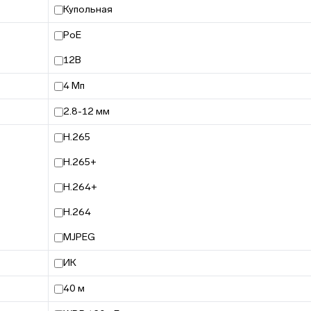
Купольная
PoE
12В
4 Мп
2.8-12 мм
H.265
H.265+
H.264+
H.264
MJPEG
ИК
40 м