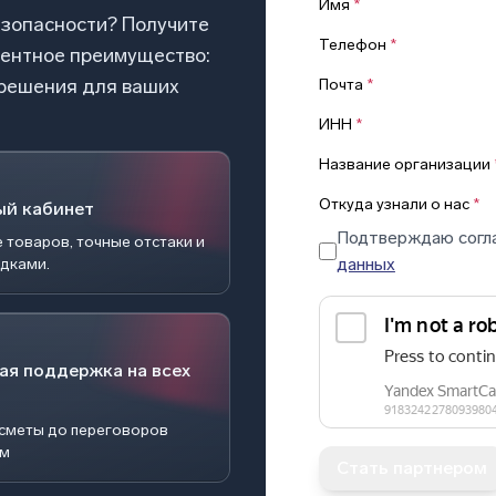
Имя
*
езопасности? Получите
Телефон
*
рентное преимущество:
 решения для ваших
Почта
*
ИНН
*
Название организации
Откуда узнали о нас
*
ый кабинет
Подтверждаю согл
 товаров, точные отстаки и
данных
идками.
ая поддержка на всех
 сметы до переговоров
ом
Стать партнером