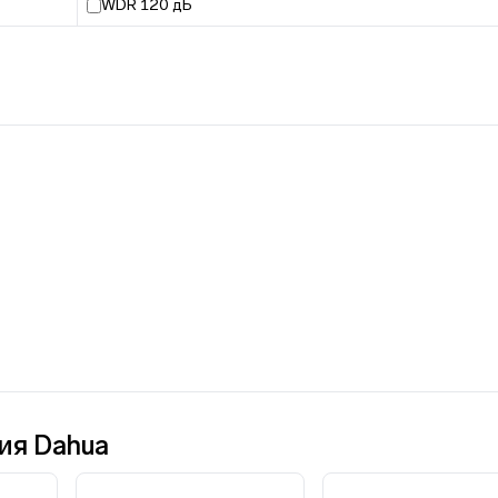
WDR 120 дБ
ия Dahua