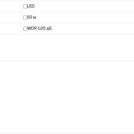
LED
50 м
WDR 120 дБ