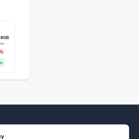
280B
Камеры видеонаблюдения · Dahua
0%
де
му