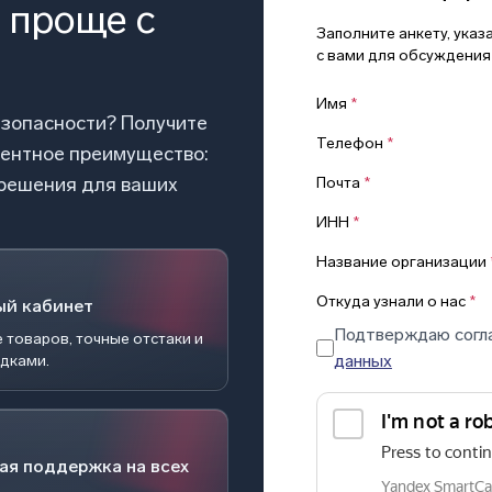
 проще с
Заполните анкету, ука
с вами для обсуждения
Имя
*
езопасности? Получите
Телефон
*
рентное преимущество:
 решения для ваших
Почта
*
ИНН
*
Название организации
Откуда узнали о нас
*
ый кабинет
Подтверждаю согл
 товаров, точные отстаки и
данных
идками.
ая поддержка на всех