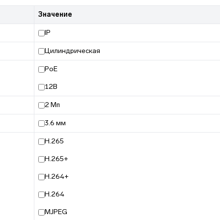
Значение
IP
Цилиндрическая
PoE
12В
2 Мп
3.6 мм
H.265
H.265+
H.264+
H.264
MJPEG