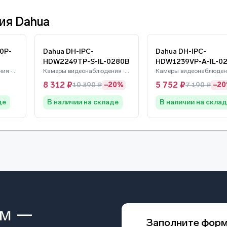
ия Dahua
0P-
Dahua DH-IPC-
Dahua DH-IPC-
HDW2249TP-S-IL-0280B
HDW1239VP-A-IL-0
Камеры видеонаблюдения · Dahua
Камеры видеонаблюдения · Dahua
8 312 ₽
5 752 ₽
10 390 ₽
−20%
7 190 ₽
−2
де
В наличии на складе
В наличии на скла
ом —
Заполните фор