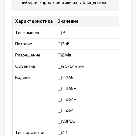
выбирая характеристики из таблицы ниже.
Характеристика
Значение
Тип камеры
IP
Питание
PoE
Разрешение
2 Мп
Объектив
4.5-144 мм
Кодеки
H.265
H.265+
H.264+
H.264
MJPEG
Тип подсветки
ИК