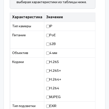
выбирая характеристики из таблицы ниже.
Характеристика
Значение
Тип камеры
IP
Питание
PoE
12В
Объектив
4 мм
Кодеки
H.265
H.265+
H.264+
H.264
MJPEG
Тип подсветки
EXIR