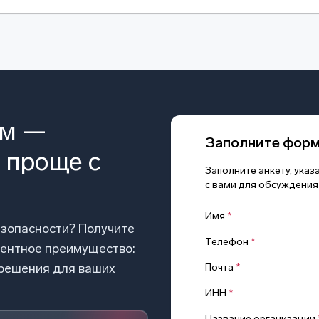
ом —
Заполните фор
 проще с
Заполните анкету, ука
с вами для обсуждения
Имя
*
езопасности? Получите
Телефон
*
рентное преимущество:
 решения для ваших
Почта
*
ИНН
*
Название организации