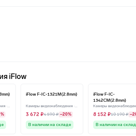
я iFlow
.8mm)
iFlow F-IC-1321M(2.8mm)
iFlow F-IC-
1342CM(2.8mm)
Камеры видеонаблюдения · iFlow
Камеры видеонаблюдения · iFlow
3 672 ₽
8 152 ₽
0%
4 590 ₽
−20%
10 190 ₽
−2
де
В наличии на складе
В наличии на скла