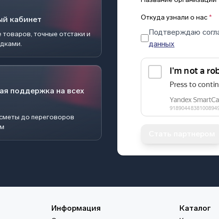
Откуда узнали о нас
*
ый кабинет
Подтверждаю согл
 товаров, точные отстаки и
данных
идками.
ая поддержка на всех
 сметы до переговоров
ом
Стать партнером
Информация
Каталог