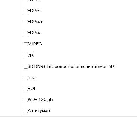
H.265+
H.264+
H.264
MJPEG
ИК
3D DNR (Цифровое подавление шумов 3D)
BLC
ROI
WDR 120 дБ
Антитуман