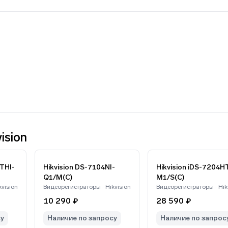
ision
Hikvision DS-7104NI-
Hikvision iDS-7204H
Q1/M(C)
M1/S(C)
vision
Видеорегистраторы · Hikvision
Видеорегистраторы · Hik
10 290 ₽
28 590 ₽
су
Наличие по запросу
Наличие по запрос