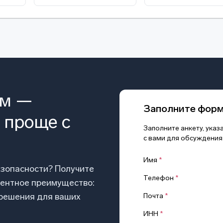
ом —
Заполните фор
 проще с
Заполните анкету, ука
с вами для обсуждения
Имя
*
езопасности? Получите
Телефон
*
рентное преимущество:
 решения для ваших
Почта
*
ИНН
*