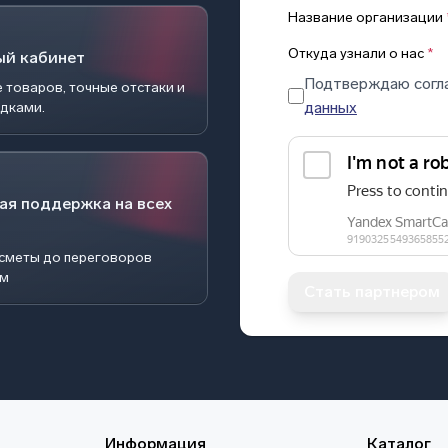
Название организации
Откуда узнали о нас
*
ый кабинет
Подтверждаю согл
 товаров, точные отстаки и
данных
идками.
ая поддержка на всех
 сметы до переговоров
ом
Стать партнером
Информация
Каталог