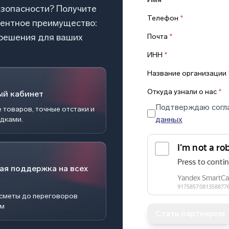
езопасности? Получите
Телефон
*
рентное преимущество:
 решения для ваших
Почта
*
ИНН
*
Название организации
Откуда узнали о нас
*
ый кабинет
Подтверждаю согл
 товаров, точные отстаки и
данных
идками.
ая поддержка на всех
 сметы до переговоров
ом
Стать партнером