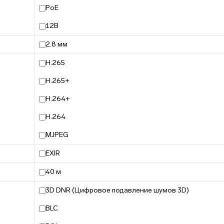
PoE
12В
2.8 мм
H.265
H.265+
H.264+
H.264
MJPEG
EXIR
40 м
3D DNR (Цифровое подавление шумов 3D)
BLC