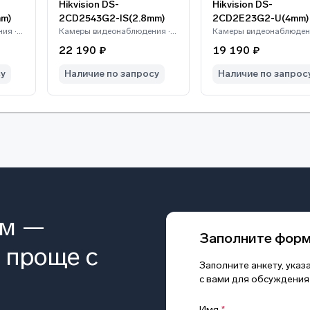
Hikvision DS-
Hikvision DS-
m)
2CD2543G2-IS(2.8mm)
2CD2E23G2-U(4mm)
Камеры видеонаблюдения · Hikvision
Камеры видеонаблюдения · Hikvision
22 190 ₽
19 190 ₽
су
Наличие по запросу
Наличие по запрос
ом —
Заполните фор
 проще с
Заполните анкету, ука
с вами для обсуждения
Имя
*