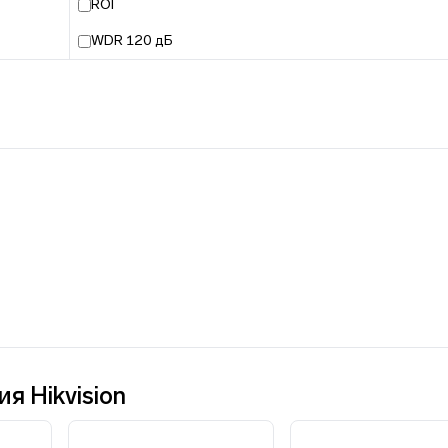
ROI
WDR 120 дБ
 Hikvision