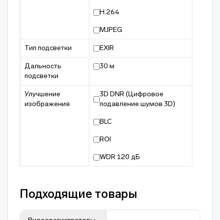
H.264
MJPEG
Тип подсветки
EXIR
Дальность
30 м
подсветки
Улучшение
3D DNR (Цифровое
изображения
подавление шумов 3D)
BLC
ROI
WDR 120 дБ
Подходящие товары