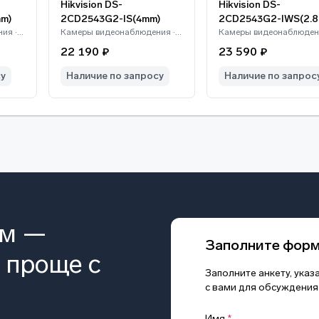
Hikvision DS-
Hikvision DS-
mm)
2CD2543G2-IS(4mm)
2CD2543G2-IWS(2.
Камеры видеонаблюдения · Hikvision
Камеры видеонаблюдения · Hikvision
22 190 ₽
23 590 ₽
су
Наличие по запросу
Наличие по запрос
ом —
Заполните фор
 проще с
Заполните анкету, ука
с вами для обсуждения
Имя
*