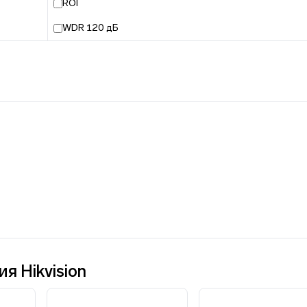
ROI
WDR 120 дБ
 Hikvision