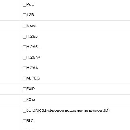
PoE
12В
4 мм
H.265
H.265+
H.264+
H.264
MJPEG
EXIR
30 м
3D DNR (Цифровое подавление шумов 3D)
BLC