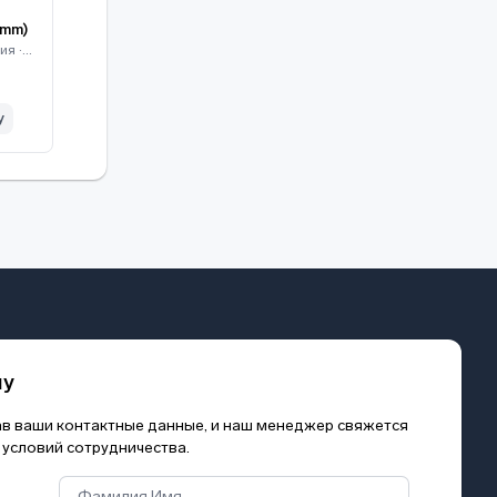
8mm)
Камеры видеонаблюдения · Hikvision
у
му
зав ваши контактные данные, и наш менеджер свяжется
 условий сотрудничества.