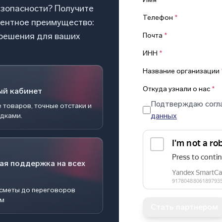
езопасности? Получите
Телефон
*
рентное преимущество:
 решения для ваших
Почта
*
ИНН
*
Название организации
Откуда узнали о нас
*
ый кабинет
Подтверждаю согл
 товаров, точные отстаки и
данных
идками.
ая поддержка на всех
 сметы до переговоров
ом
Стать партнером