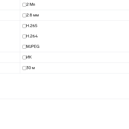
2 Мп
2.8 мм
H.265
H.264
MJPEG
ИК
30 м