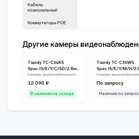
Кабель
коаксиальный
Коммутаторы POE
Другие камеры видеонаблюдени
Tiandy TC-C34KS
Tiandy TC-C35WS
Spec:I3/E/Y/C/SD/2.8mm
Spec:I5/E/Y/M/H/2
/V4.2
Камеры видеонаблюдения · Tiandy
V4.1
12 090 ₽
По запросу
В наличии на складе
Наличие по запро