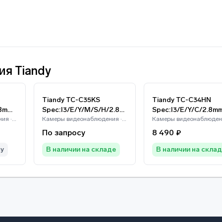
я Tiandy
Tiandy TC-C35KS
Tiandy TC-C34HN
.8mm/
Spec:I3/E/Y/M/S/H/2.8m
Spec:I3/E/Y/C/2.8mm
Камеры видеонаблюдения · Tiandy
m/V4.0
Камеры видеонаблюдения · Tiandy
2
По запросу
8 490 ₽
су
В наличии на складе
В наличии на скла