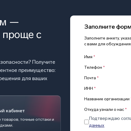
ом —
Заполните фор
 проще с
Заполните анкету, ука
с вами для обсуждения
Имя
*
езопасности? Получите
Телефон
*
рентное преимущество:
 решения для ваших
Почта
*
ИНН
*
Название организации
Откуда узнали о нас
*
ый кабинет
Подтверждаю согл
 товаров, точные отстаки и
данных
идками.